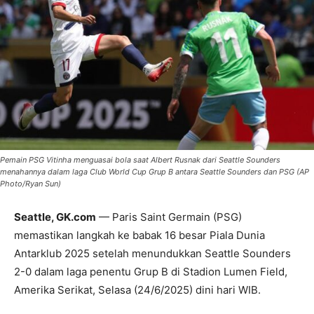
Pemain PSG Vitinha menguasai bola saat Albert Rusnak dari Seattle Sounders
menahannya dalam laga Club World Cup Grup B antara Seattle Sounders dan PSG (AP
Photo/Ryan Sun)
Seattle, GK.com
— Paris Saint Germain (PSG)
memastikan langkah ke babak 16 besar Piala Dunia
Antarklub 2025 setelah menundukkan Seattle Sounders
2-0 dalam laga penentu Grup B di Stadion Lumen Field,
Amerika Serikat, Selasa (24/6/2025) dini hari WIB.