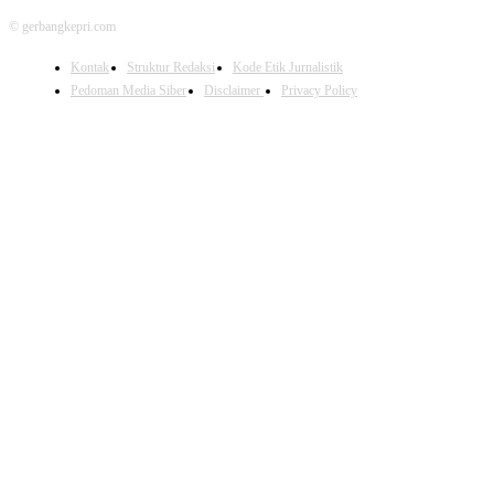
© gerbangkepri.com
Kontak
Struktur Redaksi
Kode Etik Jurnalistik
Pedoman Media Siber
Disclaimer
Privacy Policy