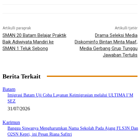
Artikulli paraprak
Artikulli tjetër
SMAN 20 Batam Belajar Praktik
Drama Seleksi Media
Baik Adiwiyata Mandiri ke
Diskominfo Bintan Minta Maaf,
SMAN 1 Teluk Sebong
Media Gerbang Grup Tunggu
Jawaban Tertulis
Berita Terkait
Batam
Imigrasi Batam Uji Coba Layanan Keimigrasian melalui ULTIMA I’M
SEZ
31/07/2026
Karimun
Bangga Siswanya Mengharumkan Nama Sekolah Pada Ajang FLS3N Dan
O2SN Kepri, ini Pesan Riana Safitri