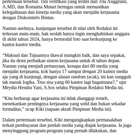
pertemuan tersebut. Tim verifikasi yang terdiri dari Tria Anggriani,
A.MD, dan Romaina Mutari bertugas untuk memastikan
kelegalitasan dan kinerja media yang akan menjalin kerjasama
dengan Diskominfo Bintan.
Namun anehnya, kunjungan tersebut di nilai oleh Redaksi ini
terkesan main-main, bak seolah hanya ingin menghabiskan anggara
di akhir tahun 2024, hanya bermodal foto saat berkunjung ke
kantor-kantor media.
“Maksud dan Tujuannya diawal mungkin baik, dan saya sepakat,
jika itu demi perbaikan sistem kerjasama untuk di tahun depan.
Namun yang menjadi pertanyaan, kenapa dari 80 media yang
menjalin kerjasama, kok hanya 17 sampai dengan 20 kantor media
aja yang di kunjungi, dengan alasan random (acak), ini kan sungguh
tak masuk logika. Trus sisa yang 60 kantor lagi bagaimana?,” ujar
Meydia Hendra Yani, S.Sos selaku Pimpinan Redaksi Media ini.
“Kita berharap agar kerjasama ini tidak dianggap remeh,
menekankan pentingnya kerjasama yang solid dan bukan sekadar
formalitas,” ucap Kiki (sapaan akrab Pimpinan Media ini).
Dalam pertemuan tersebut, Kiki mengungkapkan permasalahan
terkait pembayaran dan jumlah media yang diajak kerjasama. Ia juga
menyinggung program-program yang pernah dilakukan, dan