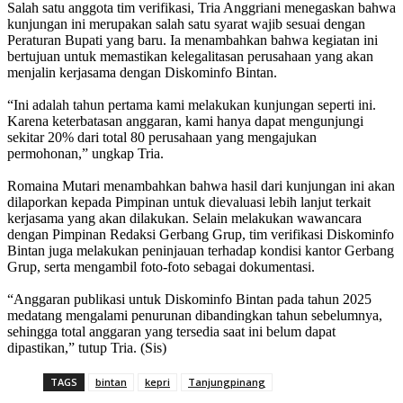
Salah satu anggota tim verifikasi, Tria Anggriani menegaskan bahwa
kunjungan ini merupakan salah satu syarat wajib sesuai dengan
Peraturan Bupati yang baru. Ia menambahkan bahwa kegiatan ini
bertujuan untuk memastikan kelegalitasan perusahaan yang akan
menjalin kerjasama dengan Diskominfo Bintan.
“Ini adalah tahun pertama kami melakukan kunjungan seperti ini.
Karena keterbatasan anggaran, kami hanya dapat mengunjungi
sekitar 20% dari total 80 perusahaan yang mengajukan
permohonan,” ungkap Tria.
Romaina Mutari menambahkan bahwa hasil dari kunjungan ini akan
dilaporkan kepada Pimpinan untuk dievaluasi lebih lanjut terkait
kerjasama yang akan dilakukan. Selain melakukan wawancara
dengan Pimpinan Redaksi Gerbang Grup, tim verifikasi Diskominfo
Bintan juga melakukan peninjauan terhadap kondisi kantor Gerbang
Grup, serta mengambil foto-foto sebagai dokumentasi.
“Anggaran publikasi untuk Diskominfo Bintan pada tahun 2025
medatang mengalami penurunan dibandingkan tahun sebelumnya,
sehingga total anggaran yang tersedia saat ini belum dapat
dipastikan,” tutup Tria. (Sis)
TAGS
bintan
kepri
Tanjungpinang