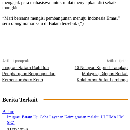
mengajak para mahasiswa untuk mulai menyiapkan diri sebaik
mungkin.
“Mari bersama mengisi pembangunan menuju Indonesia Emas,”
seru orang nomor satu di Batam tersebut. (*)
Artikulli paraprak
Artikulli tjetër
Imigrasi Batam Raih Dua
13 Nelayan Kepri di Tangkap
Penghargaan Bergengsi dari
Malaysia, Dilepas Berkat
Kemenkumham Kepri
Kolaborasi Antar Lembaga
Berita Terkait
Batam
Imigrasi Batam Uji Coba Layanan Keimigrasian melalui ULTIMA I’M
SEZ
31/07/2026