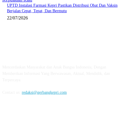
UPTD Instalasi Farmasi Kepri Pastikan Distribusi Obat Dan Vaksin
Berjalan Cepat, Tepat, Dan Bermutu
22/07/2026
ABOUT US
Mencerdaskan Masyarakat dan Anak Bangsa Indonesia, Dengan
Memberikan Informasi Yang Berwawasan, Aktual, Mendidik, dan
Terpercaya.
Contact us:
redaksi@gerbangkepri.com
FOLLOW US