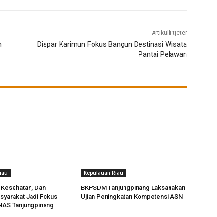
Artikulli tjetër
n
Dispar Karimun Fokus Bangun Destinasi Wisata
Pantai Pelawan
iau
Kepulauan Riau
 Kesehatan, Dan
BKPSDM Tanjungpinang Laksanakan
syarakat Jadi Fokus
Ujian Peningkatan Kompetensi ASN
AS Tanjungpinang