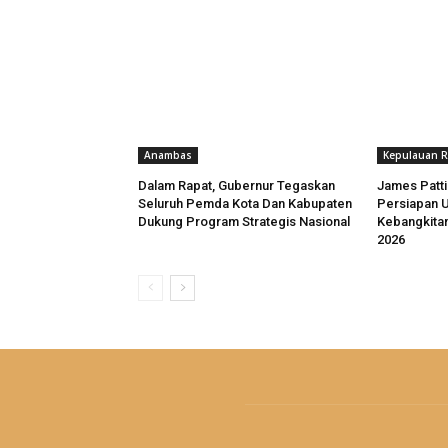
Anambas
Kepulauan R
Dalam Rapat, Gubernur Tegaskan
James Patt
Seluruh Pemda Kota Dan Kabupaten
Persiapan U
Dukung Program Strategis Nasional
Kebangkitan
2026