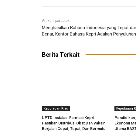
Artikulli paraprak
Menghasilkan Bahasa Indonesia yang Tepat da
Benar, Kantor Bahasa Kepri Adakan Penyuluhan
Berita Terkait
Kepulauan Riau
Kepulauan R
UPTD Instalasi Farmasi Kepri
Pendidikan,
Pastikan Distribusi Obat Dan Vaksin
Ekonomi Ma
Berjalan Cepat, Tepat, Dan Bermutu
Utama BAZN