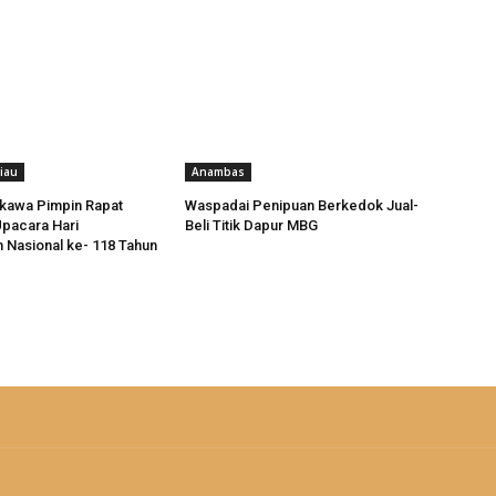
iau
Anambas
ikawa Pimpin Rapat
Waspadai Penipuan Berkedok Jual-
pacara Hari
Beli Titik Dapur MBG
 Nasional ke- 118 Tahun