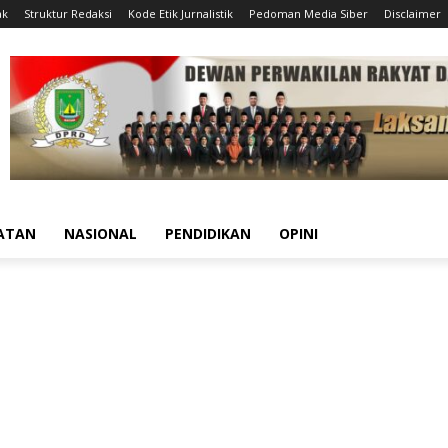
ak
Struktur Redaksi
Kode Etik Jurnalistik
Pedoman Media Siber
Disclaimer
ATAN
NASIONAL
PENDIDIKAN
OPINI