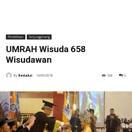
Pendidikan
Tanjungpinang
UMRAH Wisuda 658
Wisudawan
By
Redaksi
16/09/2018
528
0