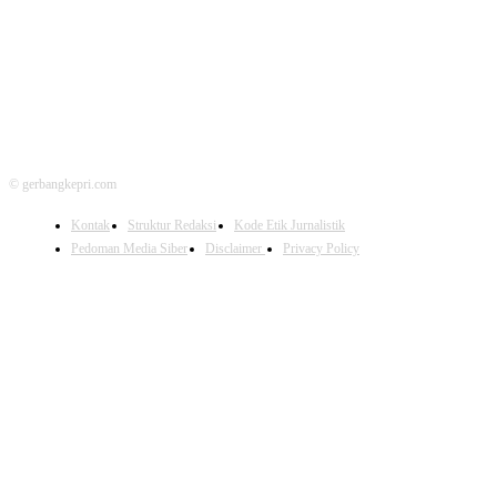
FOLLOW US
© gerbangkepri.com
Kontak
Struktur Redaksi
Kode Etik Jurnalistik
Pedoman Media Siber
Disclaimer
Privacy Policy