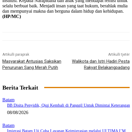
institusi. Kepada Narapidana dan anak yang mendapat remisi untuk
selalu berbuat baik. Menjadi insan yang taat hukum, berahlak mulia
dan mempunyai makna dan berguna dalam hidup dan kehidupan.
(HP/MC)
Artikulli paraprak
Artikulli tjetër
Masyarakat Antusias Saksikan
Walikota dan Istri Hadiri Pesta
Penurunan Sang Merah Putih
Rakyat Belakangpadang
Berita Terkait
Batam
BB Disita Penyidik, Qiqi Kembali di Panggil Untuk Dimintai Keterangan
08/08/2026
Batam
Imigrasi Batam Uji Coba Layanan Keimigrasian melalui ULTIMA I’M