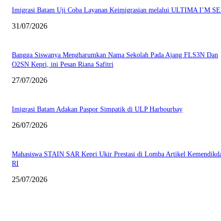
Imigrasi Batam Uji Coba Layanan Keimigrasian melalui ULTIMA I’M S
31/07/2026
Bangga Siswanya Mengharumkan Nama Sekolah Pada Ajang FLS3N Dan
O2SN Kepri, ini Pesan Riana Safitri
27/07/2026
Imigrasi Batam Adakan Paspor Simpatik di ULP Harbourbay
26/07/2026
Mahasiswa STAIN SAR Kepri Ukir Prestasi di Lomba Artikel Kemendikd
RI
25/07/2026