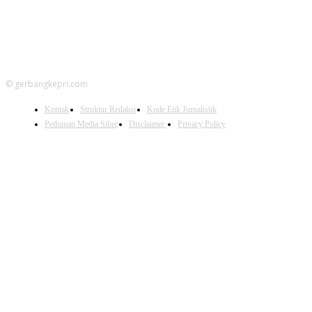
© gerbangkepri.com
Kontak
Struktur Redaksi
Kode Etik Jurnalistik
Pedoman Media Siber
Disclaimer
Privacy Policy