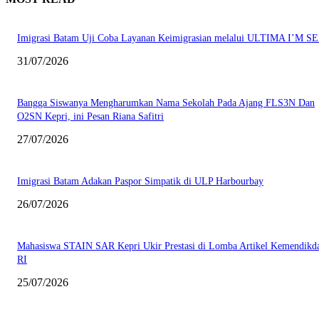
Imigrasi Batam Uji Coba Layanan Keimigrasian melalui ULTIMA I’M S
31/07/2026
Bangga Siswanya Mengharumkan Nama Sekolah Pada Ajang FLS3N Dan
O2SN Kepri, ini Pesan Riana Safitri
27/07/2026
Imigrasi Batam Adakan Paspor Simpatik di ULP Harbourbay
26/07/2026
Mahasiswa STAIN SAR Kepri Ukir Prestasi di Lomba Artikel Kemendikd
RI
25/07/2026