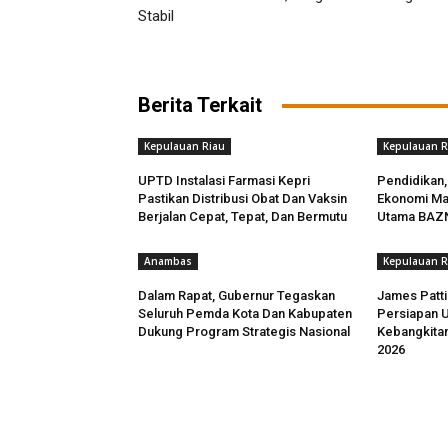
Stabil
Berita Terkait
Kepulauan Riau
Kepulauan R
UPTD Instalasi Farmasi Kepri
Pendidikan,
Pastikan Distribusi Obat Dan Vaksin
Ekonomi Ma
Berjalan Cepat, Tepat, Dan Bermutu
Utama BAZN
Anambas
Kepulauan R
Dalam Rapat, Gubernur Tegaskan
James Patt
Seluruh Pemda Kota Dan Kabupaten
Persiapan U
Dukung Program Strategis Nasional
Kebangkitan
2026