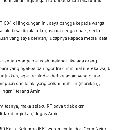
rdomisili di lingkungan tersebut selalu bisa untuk
T 004 di lingkungan ini, saya bangga kepada warga
selalu bisa diajak bekerjasama dengan baik, serta
uan yang saya berikan,” ucapnya kepada media, saat
r setiap warga haruslah melapor jika ada orang
para yang ngekos dan ngontrak, minimal mereka wajib
jukkan, agar terhindar dari kejadian yang diluar
rempuan dan lelaki yang belum muhrim (menikah),
lingan” terang Amin.
ntitasnya, maka selaku RT saya tidak akan
tidak diinginkan,” tegas Amin.
t 50 Kartu Keluarga (KK) warga, mulai dari Gang Nyiur