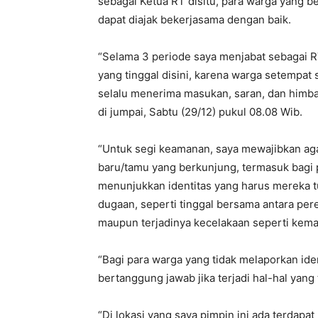
sebagai Ketua RT disitu, para warga yang be
dapat diajak bekerjasama dengan baik.
“Selama 3 periode saya menjabat sebagai R
yang tinggal disini, karena warga setempat 
selalu menerima masukan, saran, dan himba
di jumpai, Sabtu (29/12) pukul 08.08 Wib.
“Untuk segi keamanan, saya mewajibkan aga
baru/tamu yang berkunjung, termasuk bagi 
menunjukkan identitas yang harus mereka tun
dugaan, seperti tinggal bersama antara pe
maupun terjadinya kecelakaan seperti kema
“Bagi para warga yang tidak melaporkan ide
bertanggung jawab jika terjadi hal-hal yang 
“Di lokasi yang saya pimpin ini ada terdapa