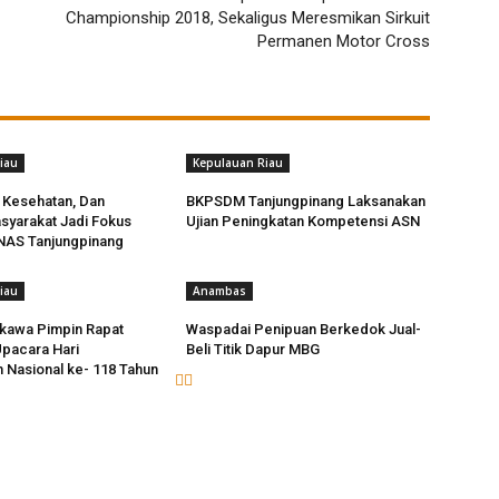
Championship 2018, Sekaligus Meresmikan Sirkuit
Permanen Motor Cross
iau
Kepulauan Riau
 Kesehatan, Dan
BKPSDM Tanjungpinang Laksanakan
syarakat Jadi Fokus
Ujian Peningkatan Kompetensi ASN
AS Tanjungpinang
iau
Anambas
ikawa Pimpin Rapat
Waspadai Penipuan Berkedok Jual-
pacara Hari
Beli Titik Dapur MBG
 Nasional ke- 118 Tahun