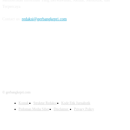
Memberikan Informasi Yang Berwawasan, Aktual, Mendidik, dan
Terpercaya.
Contact us:
redaksi@gerbangkepri.com
FOLLOW US
© gerbangkepri.com
Kontak
Struktur Redaksi
Kode Etik Jurnalistik
Pedoman Media Siber
Disclaimer
Privacy Policy