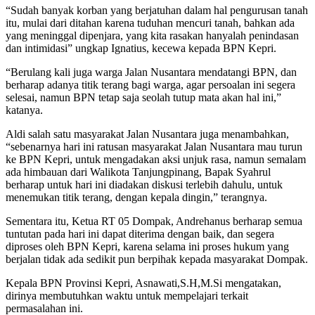
“Sudah banyak korban yang berjatuhan dalam hal pengurusan tanah
itu, mulai dari ditahan karena tuduhan mencuri tanah, bahkan ada
yang meninggal dipenjara, yang kita rasakan hanyalah penindasan
dan intimidasi” ungkap Ignatius, kecewa kepada BPN Kepri.
“Berulang kali juga warga Jalan Nusantara mendatangi BPN, dan
berharap adanya titik terang bagi warga, agar persoalan ini segera
selesai, namun BPN tetap saja seolah tutup mata akan hal ini,”
katanya.
Aldi salah satu masyarakat Jalan Nusantara juga menambahkan,
“sebenarnya hari ini ratusan masyarakat Jalan Nusantara mau turun
ke BPN Kepri, untuk mengadakan aksi unjuk rasa, namun semalam
ada himbauan dari Walikota Tanjungpinang, Bapak Syahrul
berharap untuk hari ini diadakan diskusi terlebih dahulu, untuk
menemukan titik terang, dengan kepala dingin,” terangnya.
Sementara itu, Ketua RT 05 Dompak, Andrehanus berharap semua
tuntutan pada hari ini dapat diterima dengan baik, dan segera
diproses oleh BPN Kepri, karena selama ini proses hukum yang
berjalan tidak ada sedikit pun berpihak kepada masyarakat Dompak.
Kepala BPN Provinsi Kepri, Asnawati,S.H,M.Si mengatakan,
dirinya membutuhkan waktu untuk mempelajari terkait
permasalahan ini.