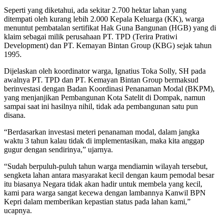
Seperti yang diketahui, ada sekitar 2.700 hektar lahan yang
ditempati oleh kurang lebih 2.000 Kepala Keluarga (KK), warga
menuntut pembatalan sertifikat Hak Guna Bangunan (HGB) yang di
klaim sebagai milik perusahaan PT. TPD (Terira Pratiwi
Development) dan PT. Kemayan Bintan Group (KBG) sejak tahun
1995.
Dijelaskan oleh koordinator warga, Ignatius Toka Solly, SH pada
awalnya PT. TPD dan PT. Kemayan Bintan Group bermaksud
berinvestasi dengan Badan Koordinasi Penanaman Modal (BKPM),
yang menjanjikan Pembangunan Kota Satelit di Dompak, namun
sampai saat ini hasilnya nihil, tidak ada pembangunan satu pun
disana.
“Berdasarkan investasi meteri penanaman modal, dalam jangka
waktu 3 tahun kalau tidak di implementasikan, maka kita anggap
gugur dengan sendirinya,” ujarnya.
“Sudah berpuluh-puluh tahun warga mendiamin wilayah tersebut,
sengketa lahan antara masyarakat kecil dengan kaum pemodal besar
itu biasanya Negara tidak akan hadir untuk membela yang kecil,
kami para warga sangat kecewa dengan lambannya Kanwil BPN
Kepri dalam memberikan kepastian status pada lahan kami,”
ucapnya.