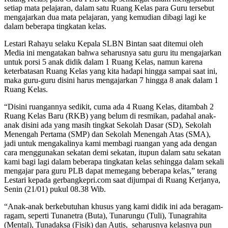
setiap mata pelajaran, dalam satu Ruang Kelas para Guru tersebut
mengajarkan dua mata pelajaran, yang kemudian dibagi lagi ke
dalam beberapa tingkatan kelas.
Lestari Rahayu selaku Kepala SLBN Bintan saat ditemui oleh
Media ini mengatakan bahwa seharusnya satu guru itu mengajarkan
untuk porsi 5 anak didik dalam 1 Ruang Kelas, namun karena
keterbatasan Ruang Kelas yang kita hadapi hingga sampai saat ini,
maka guru-guru disini harus mengajarkan 7 hingga 8 anak dalam 1
Ruang Kelas.
“Disini ruangannya sedikit, cuma ada 4 Ruang Kelas, ditambah 2
Ruang Kelas Baru (RKB) yang belum di resmikan, padahal anak-
anak disini ada yang masih tingkat Sekolah Dasar (SD), Sekolah
Menengah Pertama (SMP) dan Sekolah Menengah Atas (SMA),
jadi untuk mengakalinya kami membagi ruangan yang ada dengan
cara menggunakan sekatan demi sekatan, itupun dalam satu sekatan
kami bagi lagi dalam beberapa tingkatan kelas sehingga dalam sekali
mengajar para guru PLB dapat memegang beberapa kelas,” terang
Lestari kepada gerbangkepri.com saat dijumpai di Ruang Kerjanya,
Senin (21/01) pukul 08.38 Wib.
“Anak-anak berkebutuhan khusus yang kami didik ini ada beragam-
ragam, seperti Tunanetra (Buta), Tunarungu (Tuli), Tunagrahita
(Mental), Tunadaksa (Fisik) dan Autis, seharusnya kelasnya pun