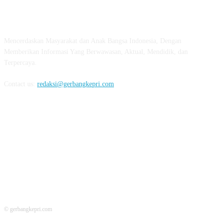
ABOUT US
Mencerdaskan Masyarakat dan Anak Bangsa Indonesia, Dengan
Memberikan Informasi Yang Berwawasan, Aktual, Mendidik, dan
Terpercaya.
Contact us:
redaksi@gerbangkepri.com
FOLLOW US
© gerbangkepri.com